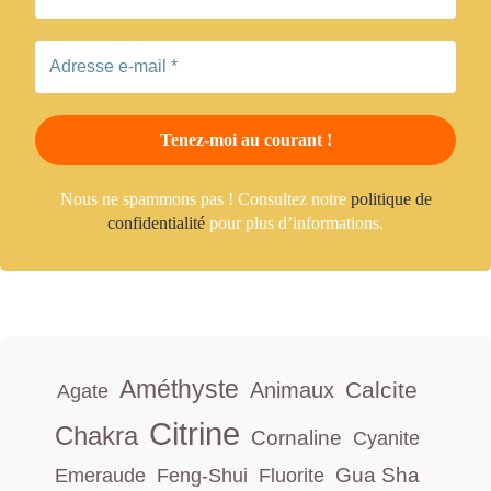
Nous ne spammons pas ! Consultez notre
politique de
confidentialité
pour plus d’informations.
Améthyste
Calcite
Animaux
Agate
Citrine
Chakra
Cornaline
Cyanite
Gua Sha
Emeraude
Feng-Shui
Fluorite