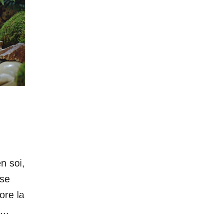
n soi,
ise
ore la
...