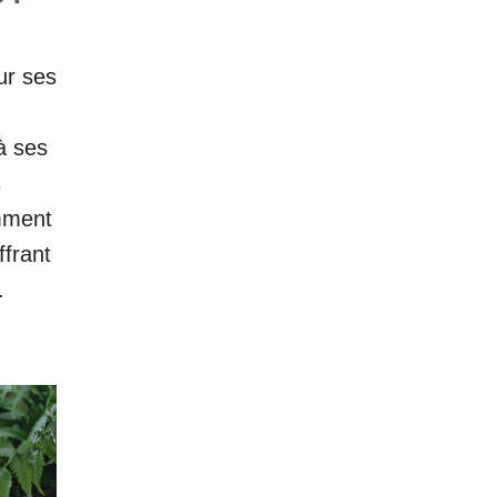
ur ses
à ses
s
mment
frant
.