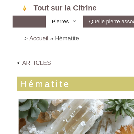
Aller
Tout sur la Citrine
au
Pierres
Quelle pierre assoc
contenu
>
Accueil
»
Hématite
<
ARTICLES
Hématite