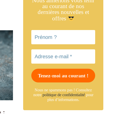
Nous aimerions vous tenir
au courant de nos
dernières nouvelles et
offres
Nous ne spammons pas ! Consultez
notre
politique de confidentialité
pour
plus d’informations.
 :