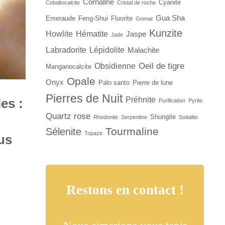
Cornaline
Cyanite
Cobaltocalcite
Cristal de roche
Gua Sha
Emeraude
Feng-Shui
Fluorite
Grenat
Kunzite
Howlite
Hématite
Jaspe
Jade
Labradorite
Lépidolite
Malachite
Oeil de tigre
Obsidienne
Manganocalcite
Opale
Onyx
Palo santo
Pierre de lune
Pierres de Nuit
Préhnite
es :
Purification
Pyrite
Quartz rose
Shungite
Rhodonite
Serpentine
Sodalite
Tourmaline
Sélenite
Topaze
us
Restons en contact !