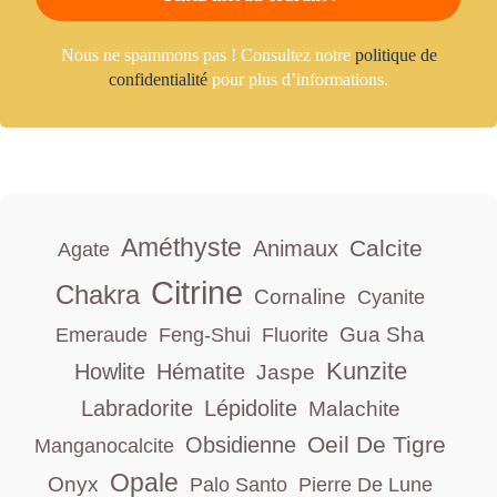
Nous ne spammons pas ! Consultez notre
politique de
confidentialité
pour plus d’informations.
Améthyste
Calcite
Animaux
Agate
Citrine
Chakra
Cornaline
Cyanite
Gua Sha
Emeraude
Feng-Shui
Fluorite
Kunzite
Howlite
Hématite
Jaspe
Labradorite
Lépidolite
Malachite
Oeil De Tigre
Obsidienne
Manganocalcite
Opale
Onyx
Palo Santo
Pierre De Lune