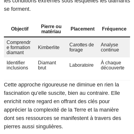
les conditions extrêmes sous lesquelles les diamants
se forment.
Pierre ou
Objectif
Placement
Fréquence
matériau
Comprendr
Carottes de
Analyse
e formation
Kimberlite
forage
continue
diamant
Identifier
Diamant
À chaque
Laboratoire
inclusions
brut
découverte
Cette approche rigoureuse ne diminue en rien la
fascination qu’elle suscite, bien au contraire. Elle
enrichit notre regard en offrant des clés pour
apprécier la complexité de la Terre et la manière
dont ses ressources se manifestent à travers des
pierres aussi singulières.