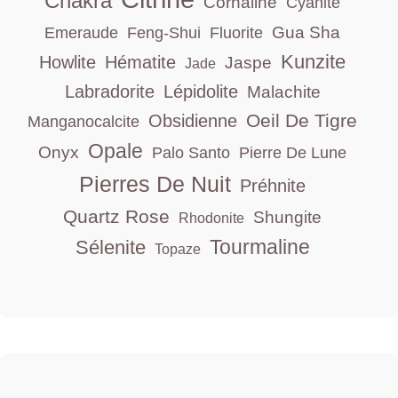
Chakra
Cornaline
Cyanite
Gua Sha
Emeraude
Feng-Shui
Fluorite
Kunzite
Howlite
Hématite
Jaspe
Jade
Labradorite
Lépidolite
Malachite
Oeil De Tigre
Obsidienne
Manganocalcite
Opale
Onyx
Palo Santo
Pierre De Lune
Pierres De Nuit
Préhnite
Quartz Rose
Shungite
Rhodonite
Tourmaline
Sélenite
Topaze