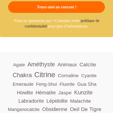
Nous ne spammons pas ! Consultez notre
politique de
confidentialité
pour plus d’informations.
Améthyste
Calcite
Animaux
Agate
Citrine
Chakra
Cornaline
Cyanite
Gua Sha
Emeraude
Feng-Shui
Fluorite
Kunzite
Howlite
Hématite
Jaspe
Labradorite
Lépidolite
Malachite
Oeil De Tigre
Obsidienne
Manganocalcite