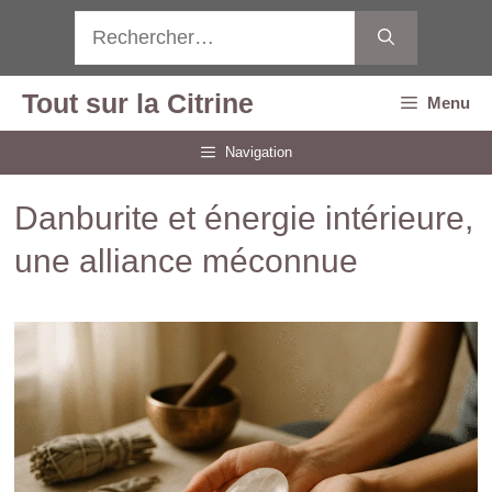
Aller
Rechercher :
au
contenu
Tout sur la Citrine
Menu
Navigation
Danburite et énergie intérieure,
une alliance méconnue