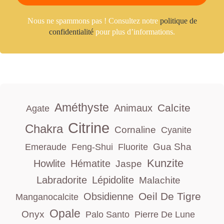
Nous ne spammons pas ! Consultez notre
politique de
confidentialité
pour plus d’informations.
Améthyste
Calcite
Animaux
Agate
Citrine
Chakra
Cornaline
Cyanite
Gua Sha
Emeraude
Feng-Shui
Fluorite
Kunzite
Howlite
Hématite
Jaspe
Labradorite
Lépidolite
Malachite
Oeil De Tigre
Obsidienne
Manganocalcite
Opale
Onyx
Palo Santo
Pierre De Lune