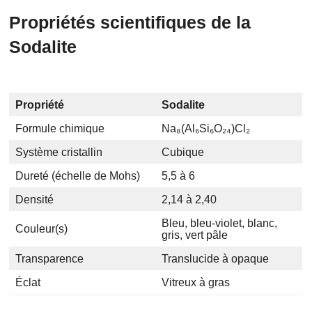
Propriétés scientifiques de la
Sodalite
Propriété
Sodalite
Formule chimique
Na₈(Al₆Si₆O₂₄)Cl₂
Système cristallin
Cubique
Dureté (échelle de Mohs)
5,5 à 6
Densité
2,14 à 2,40
Bleu, bleu-violet, blanc,
Couleur(s)
gris, vert pâle
Transparence
Translucide à opaque
Éclat
Vitreux à gras