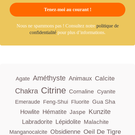
Nous ne spammons pas ! Consultez notre
politique de
confidentialité
pour plus d’informations.
Améthyste
Calcite
Animaux
Agate
Citrine
Chakra
Cornaline
Cyanite
Gua Sha
Emeraude
Feng-Shui
Fluorite
Kunzite
Howlite
Hématite
Jaspe
Labradorite
Lépidolite
Malachite
Oeil De Tigre
Obsidienne
Manganocalcite