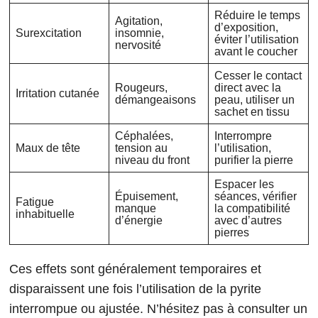
Réduire le temps
Agitation,
d’exposition,
Surexcitation
insomnie,
éviter l’utilisation
nervosité
avant le coucher
Cesser le contact
Rougeurs,
direct avec la
Irritation cutanée
démangeaisons
peau, utiliser un
sachet en tissu
Céphalées,
Interrompre
Maux de tête
tension au
l’utilisation,
niveau du front
purifier la pierre
Espacer les
Épuisement,
séances, vérifier
Fatigue
manque
la compatibilité
inhabituelle
d’énergie
avec d’autres
pierres
Ces effets sont généralement temporaires et
disparaissent une fois l’utilisation de la pyrite
interrompue ou ajustée. N’hésitez pas à consulter un