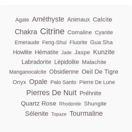
Améthyste
Calcite
Animaux
Agate
Citrine
Chakra
Cornaline
Cyanite
Gua Sha
Emeraude
Feng-Shui
Fluorite
Kunzite
Howlite
Hématite
Jaspe
Jade
Labradorite
Lépidolite
Malachite
Oeil De Tigre
Obsidienne
Manganocalcite
Opale
Onyx
Palo Santo
Pierre De Lune
Pierres De Nuit
Préhnite
Quartz Rose
Shungite
Rhodonite
Tourmaline
Sélenite
Topaze