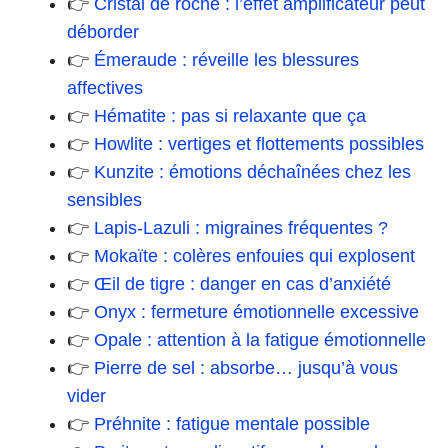
👉
Cristal de roche : l’effet amplificateur peut
déborder
👉
Émeraude : réveille les blessures
affectives
👉
Hématite : pas si relaxante que ça
👉
Howlite : vertiges et flottements possibles
👉
Kunzite : émotions déchaînées chez les
sensibles
👉
Lapis-Lazuli : migraines fréquentes ?
👉
Mokaïte : colères enfouies qui explosent
👉
Œil de tigre : danger en cas d’anxiété
👉
Onyx : fermeture émotionnelle excessive
👉
Opale : attention à la fatigue émotionnelle
👉
Pierre de sel : absorbe… jusqu’à vous
vider
👉
Préhnite : fatigue mentale possible