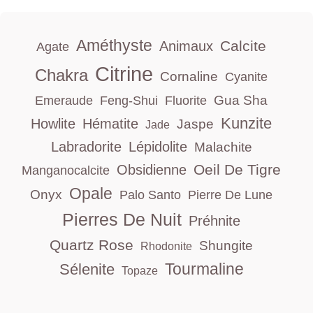
Améthyste
Calcite
Animaux
Agate
Citrine
Chakra
Cornaline
Cyanite
Gua Sha
Emeraude
Feng-Shui
Fluorite
Kunzite
Howlite
Hématite
Jaspe
Jade
Labradorite
Lépidolite
Malachite
Oeil De Tigre
Obsidienne
Manganocalcite
Opale
Onyx
Palo Santo
Pierre De Lune
Pierres De Nuit
Préhnite
Quartz Rose
Shungite
Rhodonite
Tourmaline
Sélenite
Topaze