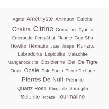
Améthyste
Calcite
Animaux
Agate
Citrine
Chakra
Cornaline
Cyanite
Gua Sha
Emeraude
Feng-Shui
Fluorite
Kunzite
Howlite
Hématite
Jaspe
Jade
Labradorite
Lépidolite
Malachite
Oeil De Tigre
Obsidienne
Manganocalcite
Opale
Onyx
Palo Santo
Pierre De Lune
Pierres De Nuit
Préhnite
Quartz Rose
Shungite
Rhodonite
Tourmaline
Sélenite
Topaze