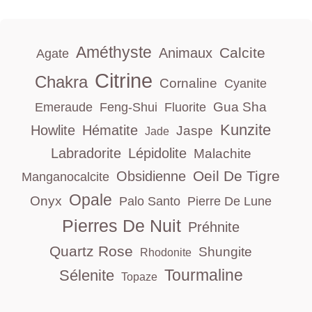
Améthyste
Calcite
Animaux
Agate
Citrine
Chakra
Cornaline
Cyanite
Gua Sha
Emeraude
Feng-Shui
Fluorite
Kunzite
Howlite
Hématite
Jaspe
Jade
Labradorite
Lépidolite
Malachite
Oeil De Tigre
Obsidienne
Manganocalcite
Opale
Onyx
Palo Santo
Pierre De Lune
Pierres De Nuit
Préhnite
Quartz Rose
Shungite
Rhodonite
Tourmaline
Sélenite
Topaze