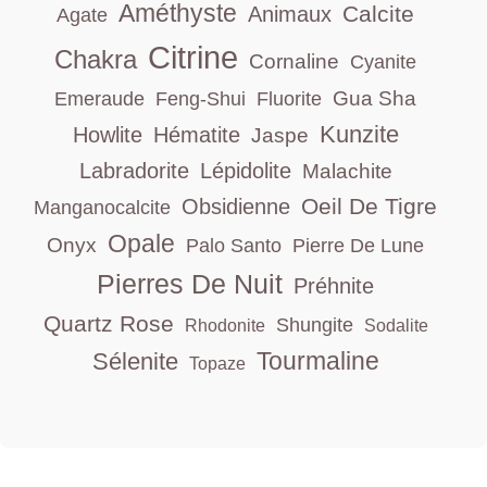
Améthyste
Calcite
Animaux
Agate
Citrine
Chakra
Cornaline
Cyanite
Gua Sha
Emeraude
Feng-Shui
Fluorite
Kunzite
Howlite
Hématite
Jaspe
Labradorite
Lépidolite
Malachite
Oeil De Tigre
Obsidienne
Manganocalcite
Opale
Onyx
Palo Santo
Pierre De Lune
Pierres De Nuit
Préhnite
Quartz Rose
Shungite
Rhodonite
Sodalite
Tourmaline
Sélenite
Topaze