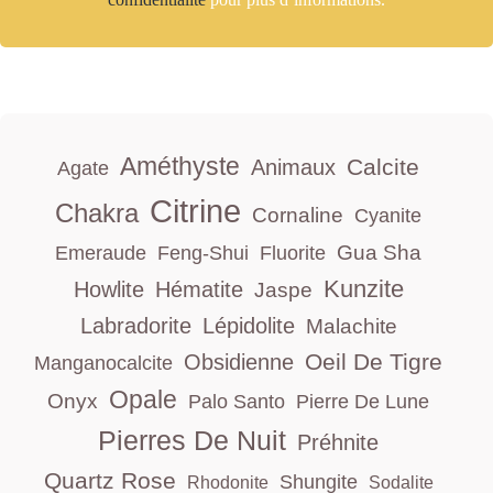
Améthyste
Calcite
Animaux
Agate
Citrine
Chakra
Cornaline
Cyanite
Gua Sha
Emeraude
Feng-Shui
Fluorite
Kunzite
Howlite
Hématite
Jaspe
Labradorite
Lépidolite
Malachite
Oeil De Tigre
Obsidienne
Manganocalcite
Opale
Onyx
Palo Santo
Pierre De Lune
Pierres De Nuit
Préhnite
Quartz Rose
Shungite
Rhodonite
Sodalite