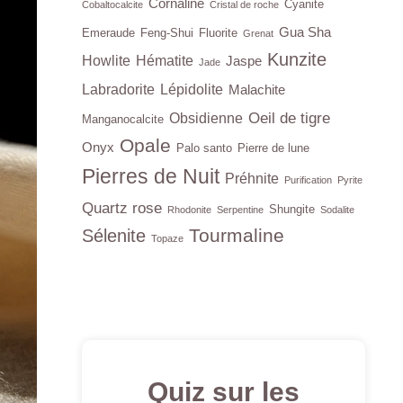
Cornaline
Cyanite
Cobaltocalcite
Cristal de roche
Gua Sha
Emeraude
Feng-Shui
Fluorite
Grenat
Kunzite
Howlite
Hématite
Jaspe
Jade
Labradorite
Lépidolite
Malachite
Oeil de tigre
Obsidienne
Manganocalcite
Opale
Onyx
Palo santo
Pierre de lune
Pierres de Nuit
Préhnite
Purification
Pyrite
Quartz rose
Shungite
Rhodonite
Serpentine
Sodalite
Tourmaline
Sélenite
Topaze
Quiz sur les