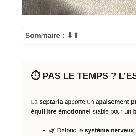
Sommaire : ⇓⇑
⏱️ PAS LE TEMPS ? L’
La
septaria
apporte un
apaisement p
équilibre émotionnel
stable pour un
b
🌿 Détend le
système nerveux