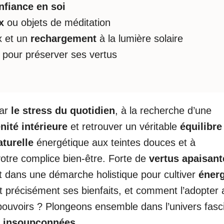
nfiance en soi
x
ou objets de méditation
 et un
rechargement
à la lumière solaire
pour préserver ses vertus
par
le stress du quotidien
, à la recherche d’une
nité intérieure
et retrouver un véritable
équilibre
aturelle
énergétique aux teintes douces et à
votre complice bien-être. Forte de
vertus apaisant
ent dans une démarche holistique pour cultiver
énerg
t précisément ses bienfaits, et comment l’adopter 
 pouvoirs ? Plongeons ensemble dans l’univers fasc
s insoupçonnées
.