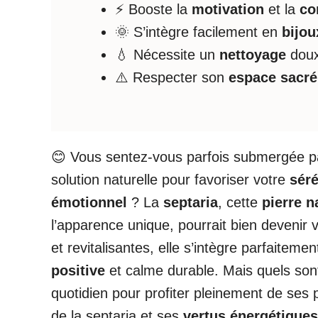
⚡ Booste la
motivation
et la
co
🌞 S’intègre facilement en
bijou
💧 Nécessite un
nettoyage
doux
⚠️ Respecter son
espace sacré
😊 Vous sentez-vous parfois submergée 
solution naturelle pour favoriser votre
séré
émotionnel
? La
septaria
, cette
pierre n
l’apparence unique, pourrait bien devenir 
et revitalisantes, elle s’intègre parfaitem
positive
et calme durable. Mais quels son
quotidien pour profiter pleinement de ses
de la septaria et ses
vertus énergétique