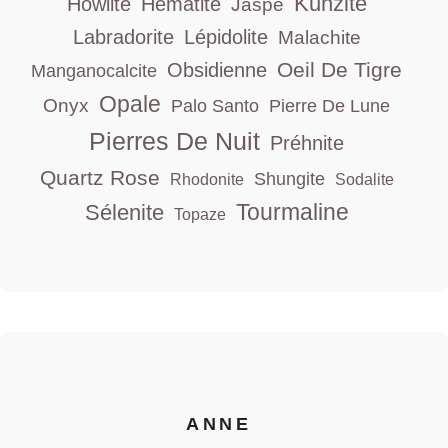
Kunzite
Howlite
Hématite
Jaspe
Labradorite
Lépidolite
Malachite
Oeil De Tigre
Obsidienne
Manganocalcite
Opale
Onyx
Palo Santo
Pierre De Lune
Pierres De Nuit
Préhnite
Quartz Rose
Shungite
Rhodonite
Sodalite
Tourmaline
Sélenite
Topaze
ANNE