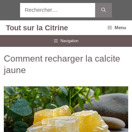
Aller
Rechercher :
au
contenu
Tout sur la Citrine
Menu
Navigation
Comment recharger la calcite
jaune