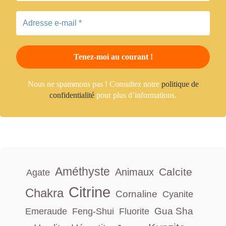
Nous ne spammons pas ! Consultez notre
politique de
confidentialité
pour plus d’informations.
Améthyste
Calcite
Animaux
Agate
Citrine
Chakra
Cornaline
Cyanite
Gua Sha
Emeraude
Feng-Shui
Fluorite