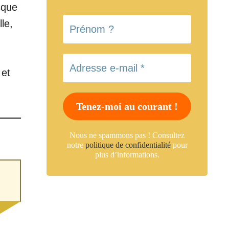
sque
le,
 et
Nous ne spammons pas ! Consultez
notre
politique de confidentialité
pour
plus d’informations.