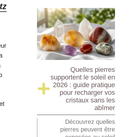
tz
eur
a
a
Quelles pierres
p
supportent le soleil en
2026 : guide pratique
pour recharger vos
cristaux sans les
et
abîmer
Découvrez quelles
pierres peuvent être
exposées au soleil