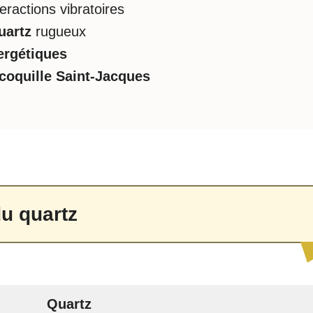
eractions vibratoires
uartz
rugueux
ergétiques
coquille Saint-Jacques
du quartz
Quartz