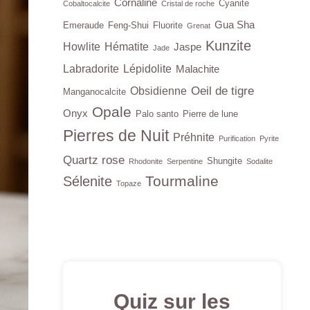
Cornaline
Cyanite
Cobaltocalcite
Cristal de roche
Gua Sha
Emeraude
Feng-Shui
Fluorite
Grenat
Kunzite
Howlite
Hématite
Jaspe
Jade
Labradorite
Lépidolite
Malachite
Oeil de tigre
Obsidienne
Manganocalcite
Opale
Onyx
Palo santo
Pierre de lune
Pierres de Nuit
Préhnite
Purification
Pyrite
Quartz rose
Shungite
Rhodonite
Serpentine
Sodalite
Tourmaline
Sélenite
Topaze
Quiz sur les