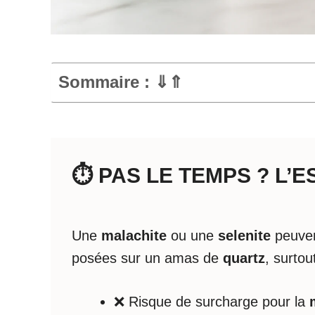
Sommaire : ⇓⇑
⏱️ PAS LE TEMPS ? L’
Une
malachite
ou une
selenite
peuven
posées sur un amas de
quartz
, surtou
❌ Risque de surcharge pour la