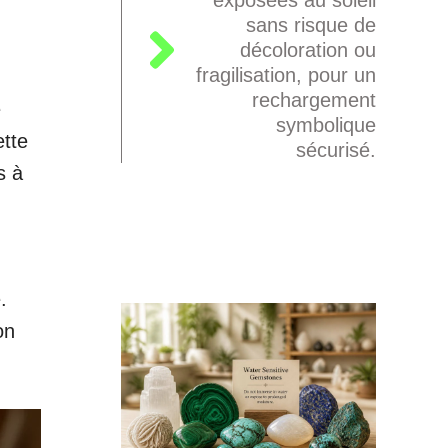
sans risque de
décoloration ou
fragilisation, pour un
rechargement
e
symbolique
ette
sécurisé.
s à
.
on