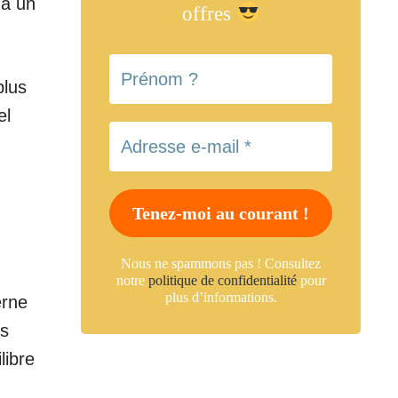
 à un
offres
plus
el
Nous ne spammons pas ! Consultez
notre
politique de confidentialité
pour
plus d’informations.
erne
ès
libre