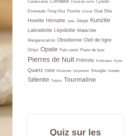
Cornaline
Cyanite
Cobaltocalcite
Cristal de roche
Gua Sha
Emeraude
Feng-Shui
Fluorite
Grenat
Kunzite
Howlite
Hématite
Jaspe
Jade
Labradorite
Lépidolite
Malachite
Oeil de tigre
Obsidienne
Manganocalcite
Opale
Onyx
Palo santo
Pierre de lune
Pierres de Nuit
Préhnite
Purification
Pyrite
Quartz rose
Shungite
Rhodonite
Serpentine
Sodalite
Tourmaline
Sélenite
Topaze
Quiz sur les