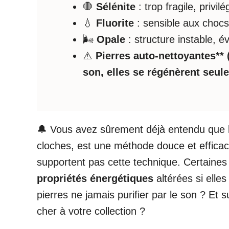
🛑
Sélénite
: trop fragile, privi
💧
Fluorite
: sensible aux chocs
🌬️
Opale
: structure instable, é
⚠️
Pierres auto-nettoyantes** (e
son, elles se régénèrent seule
🔔 Vous avez sûrement déjà entendu que 
cloches, est une méthode douce et effica
supportent pas cette technique. Certaines r
propriétés énergétiques
altérées si elle
pierres ne jamais purifier par le son ? Et
cher à votre collection ?