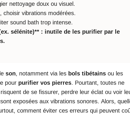
légier nettoyage doux ou visuel.
, choisir vibrations modérées.
viter sound bath trop intense.
x. sélénite)** : inutile de les purifier par le
s.
le
son
, notamment via les
bols tibétains
ou les
ce pour
purifier vos pierres
. Pourtant, toutes ne
isquent de se fissurer, perdre leur éclat ou voir le
s sont exposées aux vibrations sonores. Alors, quel
 surtout, comment éviter ces erreurs qui peuvent co