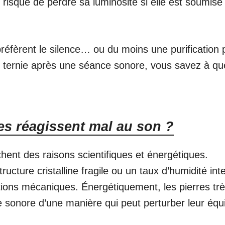
te risque de perdre sa luminosité si elle est soumise
réfèrent le silence… ou du moins une purification 
e ternie après une séance sonore, vous savez à qu
es réagissent mal au son ?
chent des raisons scientifiques et énergétiques.
ucture cristalline fragile ou un taux d’humidité int
rations mécaniques. Énergétiquement, les pierres tr
e sonore d’une manière qui peut perturber leur équi