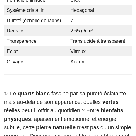
Système cristallin
Hexagonal
Dureté (échelle de Mohs)
7
Densité
2,65 g/cm³
Transparence
Translucide à transparent
Éclat
Vitreux
Clivage
Aucun
✨ Le
quartz blanc
fascine par sa pureté éclatante,
mais au-delà de son apparence, quelles
vertus
réelles peut-il offrir au quotidien ? Entre
bienfaits
physiques
, apaisement émotionnel et énergie
subtile, cette
pierre naturelle
n’est pas qu’un simple
ornement. Découvrez comment le quartz blanc peut