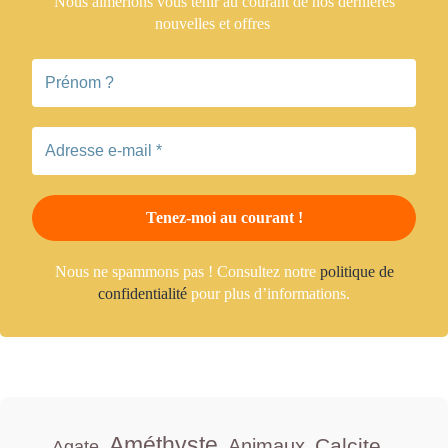
Nous aimerions vous tenir
au courant de nos dernières
nouvelles et offres
Nous ne spammons pas ! Consultez notre
politique de
confidentialité
pour plus d’informations.
Améthyste
Calcite
Animaux
Agate