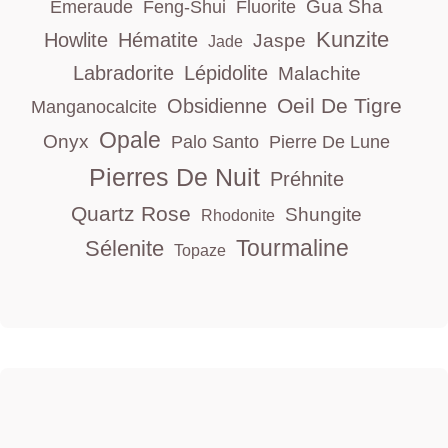
Gua Sha
Emeraude
Feng-Shui
Fluorite
Kunzite
Howlite
Hématite
Jaspe
Jade
Labradorite
Lépidolite
Malachite
Oeil De Tigre
Obsidienne
Manganocalcite
Opale
Onyx
Palo Santo
Pierre De Lune
Pierres De Nuit
Préhnite
Quartz Rose
Shungite
Rhodonite
Tourmaline
Sélenite
Topaze