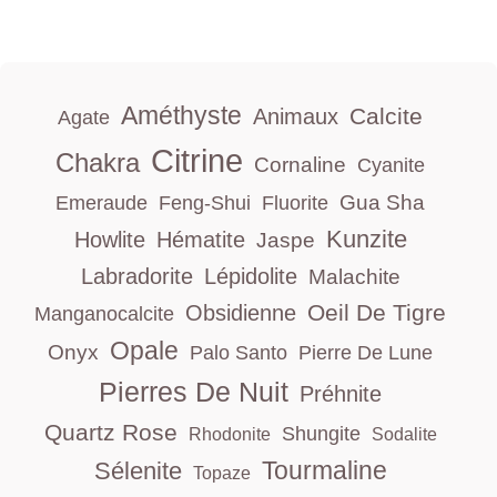
Améthyste
Calcite
Animaux
Agate
Citrine
Chakra
Cornaline
Cyanite
Gua Sha
Emeraude
Feng-Shui
Fluorite
Kunzite
Howlite
Hématite
Jaspe
Labradorite
Lépidolite
Malachite
Oeil De Tigre
Obsidienne
Manganocalcite
Opale
Onyx
Palo Santo
Pierre De Lune
Pierres De Nuit
Préhnite
Quartz Rose
Shungite
Rhodonite
Sodalite
Tourmaline
Sélenite
Topaze