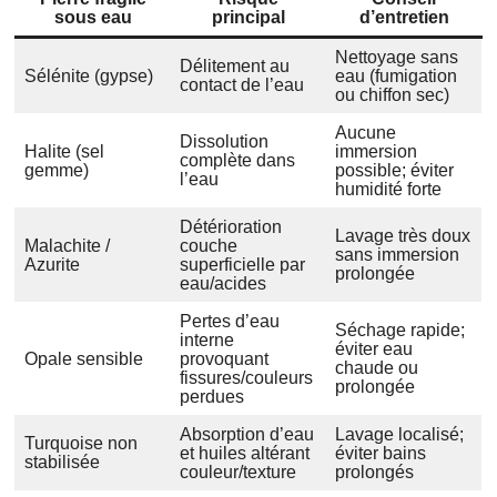
sous eau
principal
d’entretien
Nettoyage sans
Délitement au
Sélénite (gypse)
eau (fumigation
contact de l’eau
ou chiffon sec)
Aucune
Dissolution
Halite (sel
immersion
complète dans
gemme)
possible; éviter
l’eau
humidité forte
Détérioration
Lavage très doux
Malachite /
couche
sans immersion
Azurite
superficielle par
prolongée
eau/acides
Pertes d’eau
Séchage rapide;
interne
éviter eau
Opale sensible
provoquant
chaude ou
fissures/couleurs
prolongée
perdues
Absorption d’eau
Lavage localisé;
Turquoise non
et huiles altérant
éviter bains
stabilisée
couleur/texture
prolongés