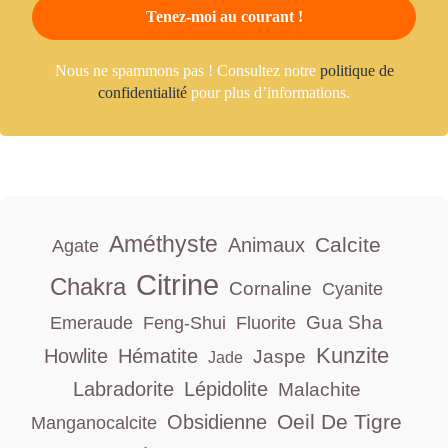
Nous ne spammons pas ! Consultez notre
politique de
confidentialité
pour plus d’informations.
Améthyste
Calcite
Animaux
Agate
Citrine
Chakra
Cornaline
Cyanite
Gua Sha
Emeraude
Feng-Shui
Fluorite
Kunzite
Howlite
Hématite
Jaspe
Jade
Labradorite
Lépidolite
Malachite
Oeil De Tigre
Obsidienne
Manganocalcite