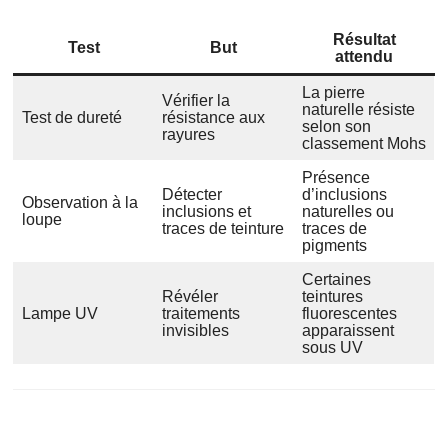
Résultat
Test
But
attendu
La pierre
Vérifier la
naturelle résiste
Test de dureté
résistance aux
selon son
rayures
classement Mohs
Présence
Détecter
d’inclusions
Observation à la
inclusions et
naturelles ou
loupe
traces de teinture
traces de
pigments
Certaines
Révéler
teintures
Lampe UV
traitements
fluorescentes
invisibles
apparaissent
sous UV