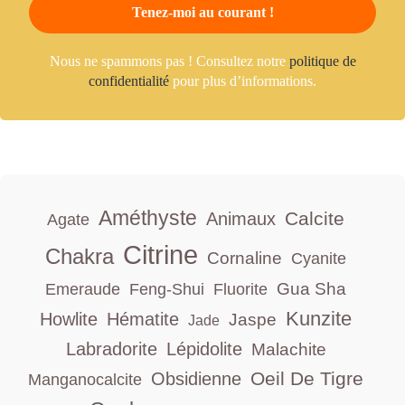
Nous ne spammons pas ! Consultez notre
politique de
confidentialité
pour plus d’informations.
Améthyste
Calcite
Animaux
Agate
Citrine
Chakra
Cornaline
Cyanite
Gua Sha
Emeraude
Feng-Shui
Fluorite
Kunzite
Howlite
Hématite
Jaspe
Jade
Labradorite
Lépidolite
Malachite
Oeil De Tigre
Obsidienne
Manganocalcite