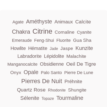
Améthyste
Calcite
Animaux
Agate
Citrine
Chakra
Cornaline
Cyanite
Gua Sha
Emeraude
Feng-Shui
Fluorite
Kunzite
Howlite
Hématite
Jaspe
Jade
Labradorite
Lépidolite
Malachite
Oeil De Tigre
Obsidienne
Manganocalcite
Opale
Onyx
Palo Santo
Pierre De Lune
Pierres De Nuit
Préhnite
Quartz Rose
Shungite
Rhodonite
Tourmaline
Sélenite
Topaze