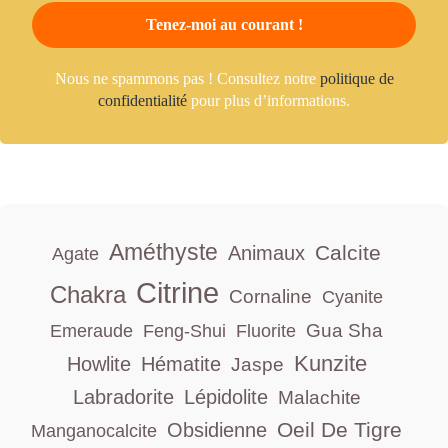
Nous ne spammons pas ! Consultez notre
politique de
confidentialité
pour plus d’informations.
Améthyste
Calcite
Animaux
Agate
Citrine
Chakra
Cornaline
Cyanite
Gua Sha
Emeraude
Feng-Shui
Fluorite
Kunzite
Howlite
Hématite
Jaspe
Labradorite
Lépidolite
Malachite
Oeil De Tigre
Obsidienne
Manganocalcite