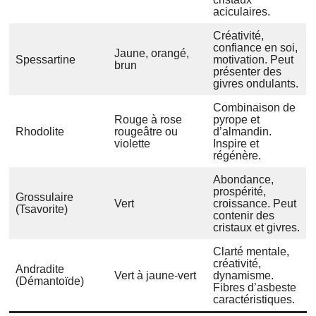
aciculaires.
Créativité,
confiance en soi,
Jaune, orangé,
Spessartine
motivation. Peut
brun
présenter des
givres ondulants.
Combinaison de
Rouge à rose
pyrope et
Rhodolite
rougeâtre ou
d’almandin.
violette
Inspire et
régénère.
Abondance,
prospérité,
Grossulaire
Vert
croissance. Peut
(Tsavorite)
contenir des
cristaux et givres.
Clarté mentale,
créativité,
Andradite
Vert à jaune-vert
dynamisme.
(Démantoïde)
Fibres d’asbeste
caractéristiques.