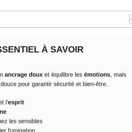
ESSENTIEL À SAVOIR
un
ancrage doux
et équilibre les
émotions
, mais
douce pour garantir sécurité et bien-être.
t l’
esprit
ine
hez les sensibles
gier fumigation