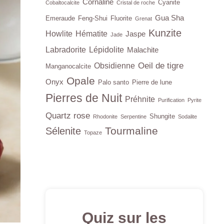
Cornaline
Cyanite
Cobaltocalcite
Cristal de roche
Gua Sha
Emeraude
Feng-Shui
Fluorite
Grenat
Kunzite
Howlite
Hématite
Jaspe
Jade
Labradorite
Lépidolite
Malachite
Oeil de tigre
Obsidienne
Manganocalcite
Opale
Onyx
Palo santo
Pierre de lune
Pierres de Nuit
Préhnite
Purification
Pyrite
Quartz rose
Shungite
Rhodonite
Serpentine
Sodalite
Tourmaline
Sélenite
Topaze
Quiz sur les