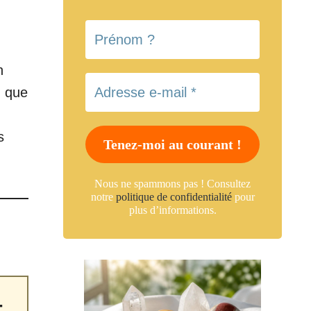
n
, que
s
Nous ne spammons pas ! Consultez
notre
politique de confidentialité
pour
plus d’informations.
-