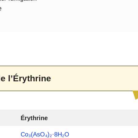
e
e l’Érythrine
Érythrine
Co₃(AsO₄)₂·8H₂O