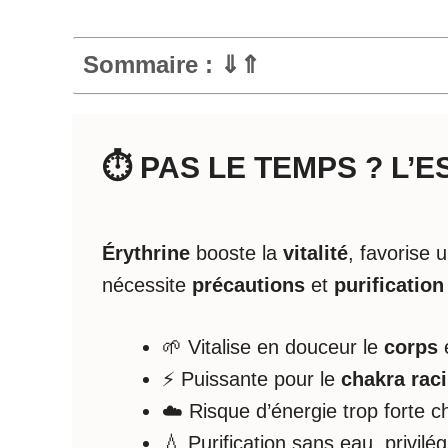
Sommaire : ⇓⇑
⏱️ PAS LE TEMPS ? L’
Érythrine
booste la
vitalité
, favorise 
nécessite
précautions
et
purification
🌱 Vitalise en douceur le
corps
e
⚡ Puissante pour le
chakra rac
☁️ Risque d’énergie trop forte c
💧 Purification sans eau, privilé