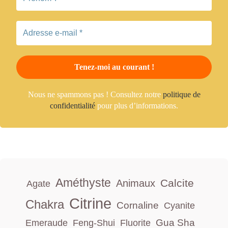
Nous ne spammons pas ! Consultez notre
politique de
confidentialité
pour plus d’informations.
Améthyste
Calcite
Animaux
Agate
Citrine
Chakra
Cornaline
Cyanite
Gua Sha
Emeraude
Feng-Shui
Fluorite