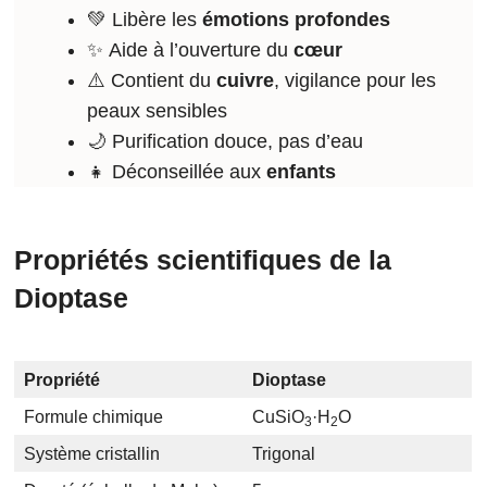
💚 Libère les
émotions profondes
✨ Aide à l’ouverture du
cœur
⚠️ Contient du
cuivre
, vigilance pour les
peaux sensibles
🌙 Purification douce, pas d’eau
👧 Déconseillée aux
enfants
Propriétés scientifiques de la
Dioptase
Propriété
Dioptase
Formule chimique
CuSiO
·H
O
3
2
Système cristallin
Trigonal