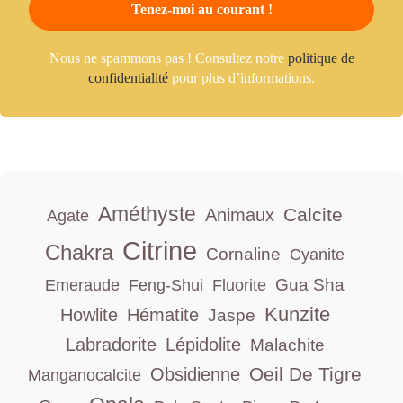
Nous ne spammons pas ! Consultez notre
politique de
confidentialité
pour plus d’informations.
Améthyste
Calcite
Animaux
Agate
Citrine
Chakra
Cornaline
Cyanite
Gua Sha
Emeraude
Feng-Shui
Fluorite
Kunzite
Howlite
Hématite
Jaspe
Labradorite
Lépidolite
Malachite
Oeil De Tigre
Obsidienne
Manganocalcite