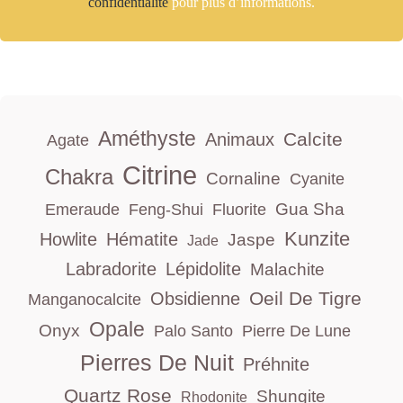
confidentialité
pour plus d’informations.
Améthyste
Calcite
Animaux
Agate
Citrine
Chakra
Cornaline
Cyanite
Gua Sha
Emeraude
Feng-Shui
Fluorite
Kunzite
Howlite
Hématite
Jaspe
Jade
Labradorite
Lépidolite
Malachite
Oeil De Tigre
Obsidienne
Manganocalcite
Opale
Onyx
Palo Santo
Pierre De Lune
Pierres De Nuit
Préhnite
Quartz Rose
Shungite
Rhodonite