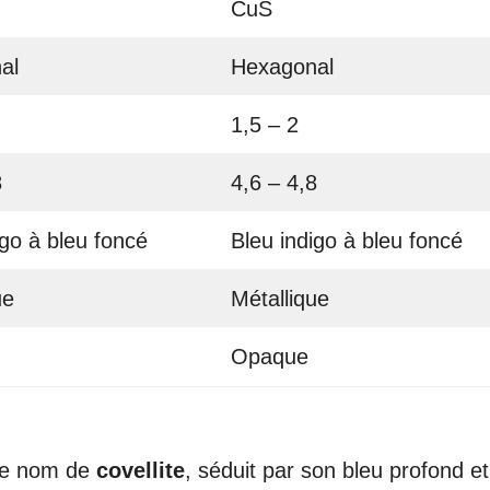
CuS
al
Hexagonal
1,5 – 2
8
4,6 – 4,8
igo à bleu foncé
Bleu indigo à bleu foncé
ue
Métallique
Opaque
le nom de
covellite
, séduit par son bleu profond e