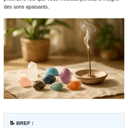
des sons apaisants.
📝 BREF :