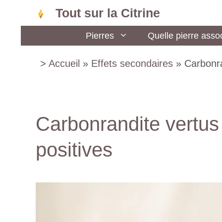
Aller
Tout sur la Citrine
au
Pierres
Quelle pierre assoc
contenu
>
Accueil
»
Effets secondaires
»
Carbonra
Carbonrandite vertus 
positives