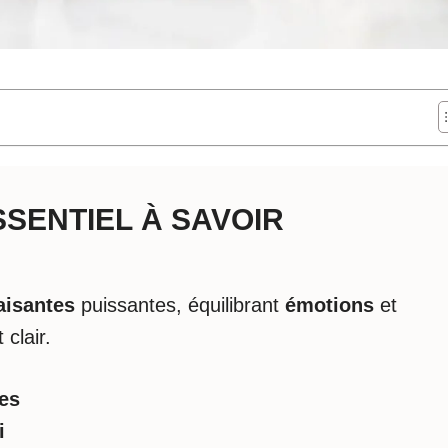
ESSENTIEL À SAVOIR
aisantes
puissantes, équilibrant
émotions
et
clair.
es
i