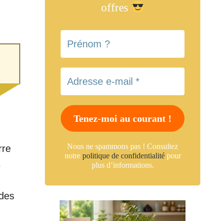
offres
Nous ne spammons pas ! Consultez
rre
notre
politique de confidentialité
pour
s
plus d’informations.
 des