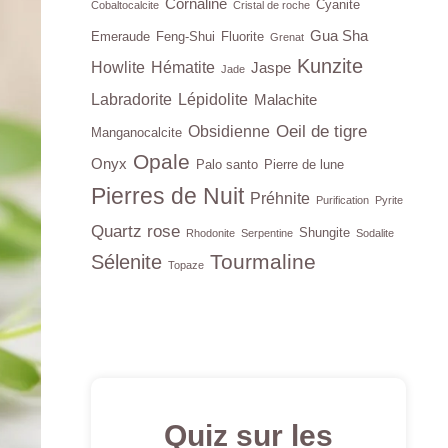
Cornaline
Cyanite
Cobaltocalcite
Cristal de roche
Gua Sha
Emeraude
Feng-Shui
Fluorite
Grenat
Kunzite
Howlite
Hématite
Jaspe
Jade
Labradorite
Lépidolite
Malachite
Oeil de tigre
Obsidienne
Manganocalcite
Opale
Onyx
Palo santo
Pierre de lune
Pierres de Nuit
Préhnite
Purification
Pyrite
Quartz rose
Shungite
Rhodonite
Serpentine
Sodalite
Tourmaline
Sélenite
Topaze
Quiz sur les