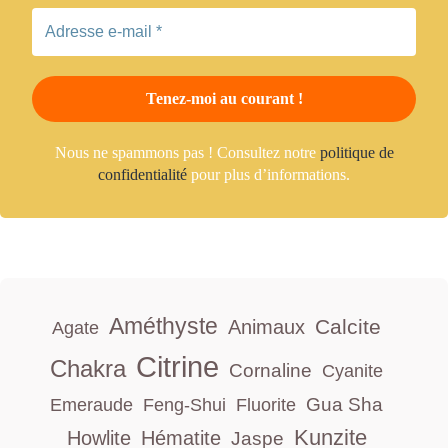
Nous ne spammons pas ! Consultez notre
politique de
confidentialité
pour plus d’informations.
Améthyste
Calcite
Animaux
Agate
Citrine
Chakra
Cornaline
Cyanite
Gua Sha
Emeraude
Feng-Shui
Fluorite
Kunzite
Howlite
Hématite
Jaspe